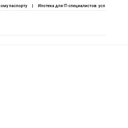
ому паспорту
Ипотека для IT-специалистов: условия прогр