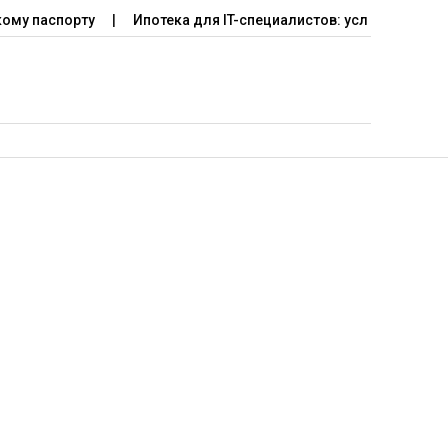
ому паспорту
Ипотека для IT-специалистов: условия прогр