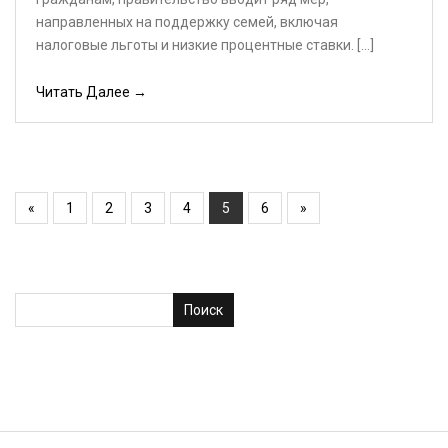
направленных на поддержку семей, включая
налоговые льготы и низкие процентные ставки. […]
Читать Далее →
«
1
2
3
4
5
6
»
Поиск