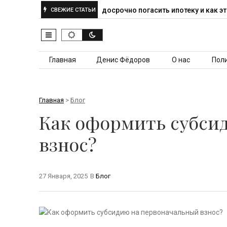
Можно ли досрочно погасить ипотеку и как это…
Как п
СВЕЖИЕ СТАТЬИ
Перейти к контенту
Главная
Денис Фёдоров
О нас
Пол
Главная
>
Блог
Как оформить субси
взнос?
27 Января, 2025
В
Блог