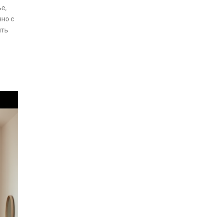
е,
нно с
ить