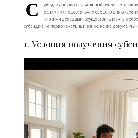
С
убсидия на первоначальный взнос – это фин
если у них недостаточно средств для внесен
низкими доходами, осуществить мечту о собс
субсидию на первоначальный взнос, какие документы н
1. Условия получения субс