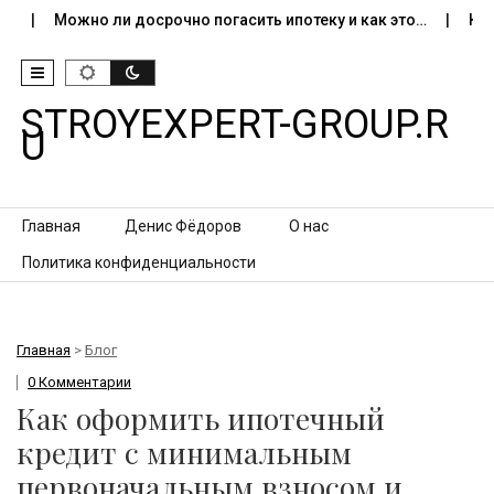
Можно ли досрочно погасить ипотеку и как это…
Как про
STROYEXPERT-GROUP.R
U
Перейти к контенту
Главная
Денис Фёдоров
О нас
Политика конфиденциальности
Главная
>
Блог
0 Комментарии
Как оформить ипотечный
кредит с минимальным
первоначальным взносом и