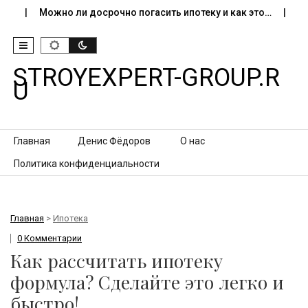
Можно ли досрочно погасить ипотеку и как это…
Как 
STROYEXPERT-GROUP.R
U
Перейти к контенту
Главная
Денис Фёдоров
О нас
Политика конфиденциальности
Главная
>
Ипотека
0 Комментарии
Как рассчитать ипотеку
формула? Сделайте это легко и
быстро!