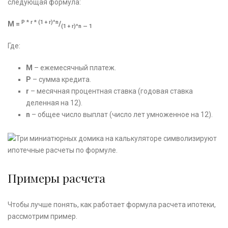
следующая формула:
P * r * (1 + r)^n
M =
/
(1 + r)^n — 1
Где:
M
– ежемесячный платеж.
P
– сумма кредита.
r
– месячная процентная ставка (годовая ставка
деленная на 12).
n
– общее число выплат (число лет умноженное на 12).
Примеры расчета
Чтобы лучше понять, как работает формула расчета ипотеки,
рассмотрим пример.