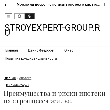
иры
Можно ли досрочно погасить ипотеку и как это…
Ка
STROYEXPERT-GROUP.R
U
Перейти к контенту
Главная
Денис Фёдоров
О нас
Политика конфиденциальности
Главная
>
Ипотека
0 Комментарии
Преимущества и риски ипотеки
на строящееся жилье.