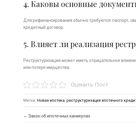
4. Каковы основные докумен
Для рефинансирования обычно требуются: паспорт, св
кредитный договор.
5. Влияет ли реализация рес
Реструктуризация может иметь отрицательное влияние
или потеря имущества.
Оценить Пост
Метки:
Новая ипотека
,
реструктуризация ипотечного креди
Почтовая навигация
←
Закон об ипотечных каникулах