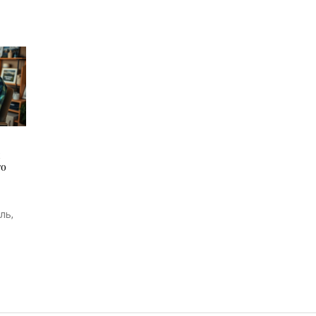
ы
то
ль,