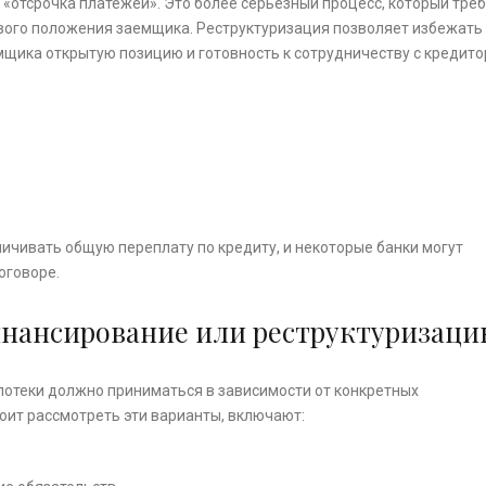
 «отсрочка платежей». Это более серьезный процесс, который тре
сового положения заемщика. Реструктуризация позволяет избежать
мщика открытую позицию и готовность к сотрудничеству с кредито
личивать общую переплату по кредиту, и некоторые банки могут
оговоре.
инансирование или реструктуризаци
потеки должно приниматься в зависимости от конкретных
оит рассмотреть эти варианты, включают: