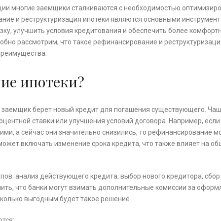
ции многие заемщики сталкиваются с необходимостью оптимизир
ание и реструктуризация ипотеки являются основными инструмент
ку, улучшить условия кредитования и обеспечить более комфорт
робно рассмотрим, что такое рефинансирование и реструктуризация
 преимущества.
ние ипотеки?
м заемщик берет новый кредит для погашения существующего. Ча
роцентной ставки или улучшения условий договора. Например, если
кими, а сейчас они значительно снизились, то рефинансирование 
может включать изменение срока кредита, что также влияет на о
ов: анализ действующего кредита, выбор нового кредитора, сбор
ить, что банки могут взимать дополнительные комиссии за оформ
асколько выгодным будет такое решение.
тся: