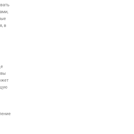
овать
ами,
ные
, в
ще
 вы
может
бщую
ление