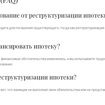
 (FAQ)
рование от реструктуризации ипотек
едита для погашения существующего, тогда как реструктуризация
нансировать ипотеку?
 финансовые обстоятельства изменились, и вы испытываете труд
рования.
реструктуризации ипотеки?
тает, что заемщик не выполнил свои обязательства или не предст