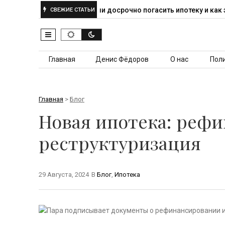
квартиры
Можно ли досрочно погасить ипотеку и как это…
СВЕЖИЕ СТАТЬИ
Перейти к контенту
Главная
Денис Фёдоров
О нас
Пол
Главная
>
Блог
Новая ипотека: реф
реструктуризация
29 Августа, 2024
В
Блог
,
Ипотека