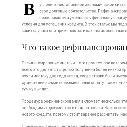
В
условиях нестабильной экономической ситуа
свои долговые обязательства. Рефинансиров
позволяющими уменьшить финансовую нагруз
условия для погашения кредита. В этой статье мы под
каких случаях они применяются и каковы их основные
Что такое рефинансирова
Рефинансирование ипотеки – это процесс, при которо
всего это делается с целью получения более низкой п
взяли ипотеку два года назад, когда ставки были высо
существенно снизить ежемесячные оплату. Также это 
сумму выплат.
Процедура рефинансирования включает несколько этап
необходимых документов и подача заявки. Важно помн
нового кредита, поэтому стоит заранее рассчитать, н
Основными преимуществами рефинансирования являю