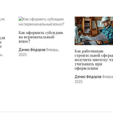
Как оформить субсидию
на первоначальный
для
взнос?
а
ье
Денис Фёдоров
Январь,
Как работникам
строительной сфер
ь,
2025
получить ипотеку: ч
учитывать при
оформлении
Денис Фёдоров
Февра
2025